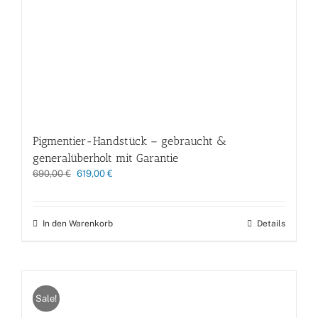
Pigmentier-Handstück – gebraucht &
generalüberholt mit Garantie
Ursprünglicher
Aktueller
690,00
€
619,00
€
Preis
Preis
war:
ist:
690,00 €
619,00 €.
In den Warenkorb
Details
Sale!