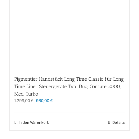
Pigmentier Handstück Long Time Classic für Long
Time Liner Steuergeräte Typ: Duo, Conture 2000,
Med, Turbo
Ursprünglicher
Aktueller
1.299,00
€
980,00
€
Preis
Preis
war:
ist:
1.299,00 €
980,00 €.
In den Warenkorb
Details