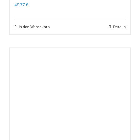
49,77
€
In den Warenkorb
Details