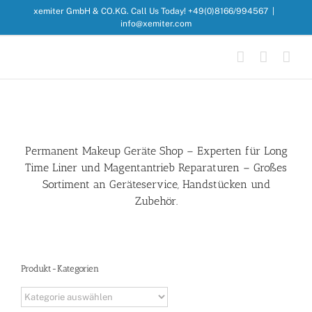
Zum
xemiter GmbH & CO.KG. Call Us Today! +49(0)8166/994567
|
Inhalt
info@xemiter.com
springen
Permanent Makeup Geräte Shop – Experten für
Long
Time Liner
und Magentantrieb Reparaturen – Großes
Sortiment an
Geräteservice
, Handstücken und
Zubehör.
Produkt-Kategorien