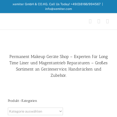
Zum
xemiter GmbH & CO.KG. Call Us Today! +49(0)8166/994567
|
Inhalt
info@xemiter.com
springen
Permanent Makeup Geräte Shop – Experten für
Long
Time Liner
und Magentantrieb Reparaturen – Großes
Sortiment an
Geräteservice
, Handstücken und
Zubehör.
Produkt-Kategorien