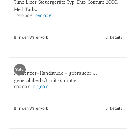
Time Liner Steuergeräte Typ: Duo, Conture 2000,
Med, Turbo
Ursprünglicher
Aktueller
1.299,00
€
980,00
€
Preis
Preis
war:
ist:
1.299,00 €
980,00 €.
In den Warenkorb
Details
Sale!
Pigmentier-Handstück – gebraucht &
generalüberholt mit Garantie
Ursprünglicher
Aktueller
690,00
€
619,00
€
Preis
Preis
war:
ist:
690,00 €
619,00 €.
In den Warenkorb
Details