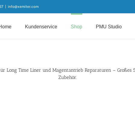
67
|
info@xemiter.com
Home
Kundenservice
Shop
PMU Studio
für
Long Time Liner
und Magentantrieb Reparaturen – Großes 
Zubehör.