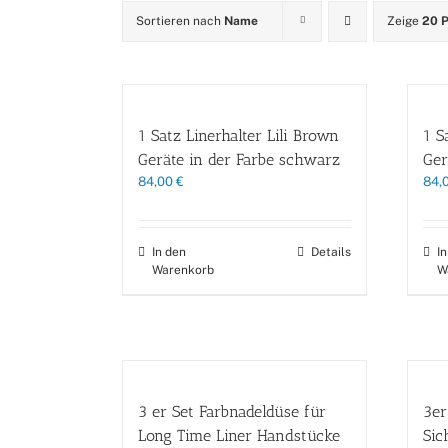
Sortieren nach
Name
Zeige
20 
1 Satz Linerhalter Lili Brown
1 S
Geräte in der Farbe schwarz
Ger
84,00
€
84,
In den
Details
I
Warenkorb
W
3 er Set Farbnadeldüse für
3er
Long Time Liner Handstücke
Sic