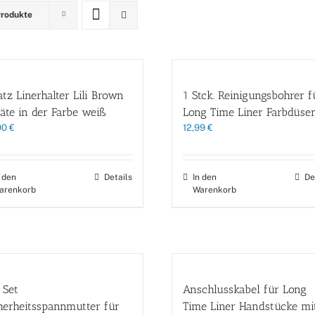
Produkte
atz Linerhalter Lili Brown
1 Stck. Reinigungsbohrer f
äte in der Farbe weiß
Long Time Liner Farbdüse
00
€
12,99
€
n den
Details
In den
De
arenkorb
Warenkorb
 Set
Anschlusskabel für Long
herheitsspannmutter für
Time Liner Handstücke mi