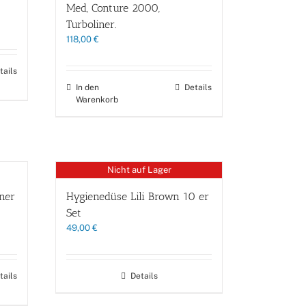
Med, Conture 2000,
Turboliner.
118,00
€
tails
In den
Details
Warenkorb
Nicht auf Lager
ner
Hygienedüse Lili Brown 10 er
Set
49,00
€
tails
Details