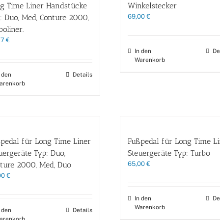
g Time Liner Handstücke
Winkelstecker
: Duo, Med, Conture 2000,
69,00
€
boliner.
77
€
In den
De
Warenkorb
n den
Details
arenkorb
pedal für Long Time Liner
Fußpedal für Long Time Li
uergeräte Typ: Duo,
Steuergeräte Typ: Turbo
ture 2000, Med, Duo
65,00
€
00
€
In den
De
Warenkorb
n den
Details
arenkorb