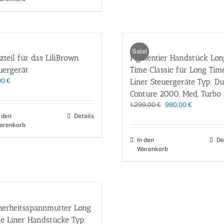
Sale!
zteil für das LiliBrown
Pigmentier Handstück Lon
uergerät
Time Classic für Long Tim
90
€
Liner Steuergeräte Typ: Du
Conture 2000, Med, Turbo
Ursprünglicher
Aktueller
1.299,00
€
980,00
€
Preis
Preis
n den
Details
war:
ist:
arenkorb
1.299,00 €
980,00 €.
In den
De
Warenkorb
herheitsspannmutter Long
e Liner Handstücke Typ: