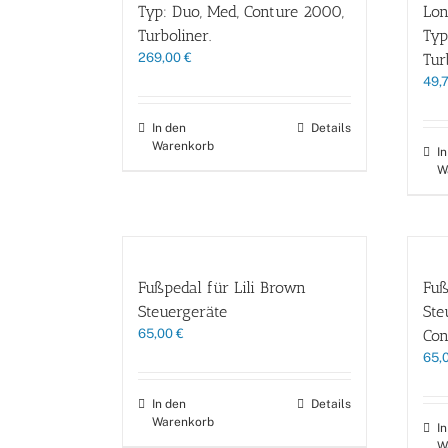
Typ: Duo, Med, Conture 2000,
Lon
Turboliner.
Typ
269,00
€
Tur
49,
In den
Details
Warenkorb
I
W
Fußpedal für Lili Brown
Fuß
Steuergeräte
Ste
65,00
€
Con
65,
In den
Details
Warenkorb
I
W