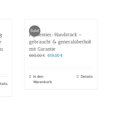
Sale!
g
Pigmentier-Handstück –
e
gebraucht & generalüberholt
o,
mit Garantie
Ursprünglicher
Aktueller
690,00
€
619,00
€
Preis
Preis
war:
ist:
690,00 €
619,00 €.
In den
Details
Warenkorb
tails