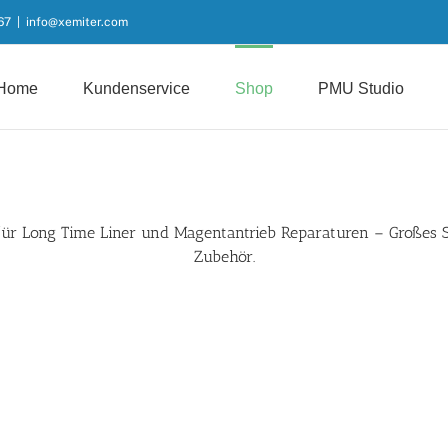
67
|
info@xemiter.com
Home
Kundenservice
Shop
PMU Studio
für
Long Time Liner
und Magentantrieb Reparaturen – Großes 
Zubehör.