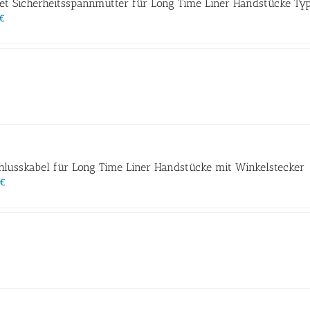
et Sicherheitsspannmutter für Long Time Liner Handstücke Typ:
€
lusskabel für Long Time Liner Handstücke mit Winkelstecker
€