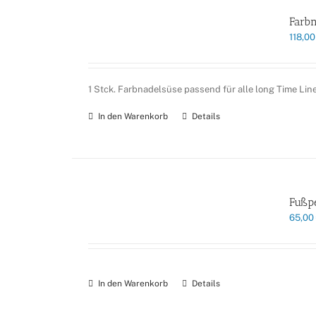
Farbn
118,0
1 Stck. Farbnadelsüse passend für alle long Time Lin
In den Warenkorb
Details
Fußpe
65,00
In den Warenkorb
Details