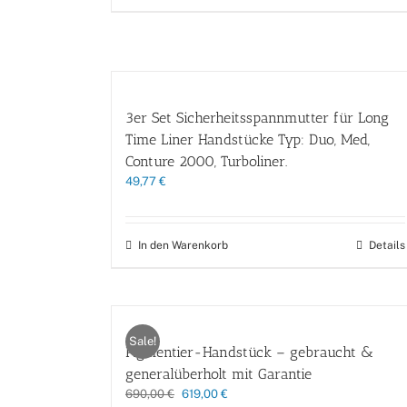
3er Set Sicherheitsspannmutter für Long
Time Liner Handstücke Typ: Duo, Med,
Conture 2000, Turboliner.
49,77
€
In den Warenkorb
Details
Sale!
Pigmentier-Handstück – gebraucht &
generalüberholt mit Garantie
Ursprünglicher
Aktueller
690,00
€
619,00
€