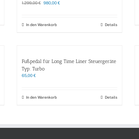
Ursprünglicher
Aktueller
1.299,00
€
980,00
€
Preis
Preis
war:
ist:
1.299,00 €
980,00 €.
In den Warenkorb
Details
Fußpedal für Long Time Liner Steuergeräte
Typ: Turbo
65,00
€
In den Warenkorb
Details