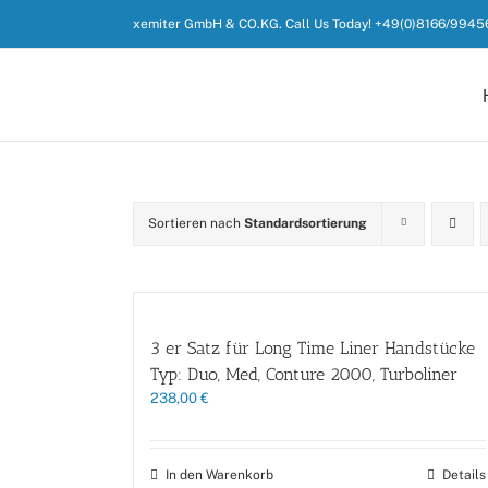
Zum
xemiter GmbH & CO.KG. Call Us Today! +49(0)8166/9945
Inhalt
springen
Sortieren nach
Standardsortierung
3 er Satz für Long Time Liner Handstücke
Typ: Duo, Med, Conture 2000, Turboliner
238,00
€
In den Warenkorb
Details