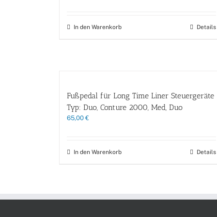
Preis
Preis
war:
ist:
690,00 €
619,00 €.
In den Warenkorb
Details
Fußpedal für Long Time Liner Steuergeräte
Typ: Duo, Conture 2000, Med, Duo
65,00
€
In den Warenkorb
Details