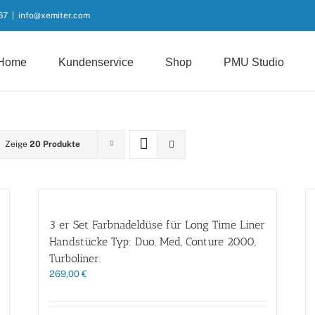
67
|
info@xemiter.com
Home
Kundenservice
Shop
PMU Studio
Zeige
20 Produkte
3 er Set Farbnadeldüse für Long Time Liner
Handstücke Typ: Duo, Med, Conture 2000,
Turboliner.
269,00
€